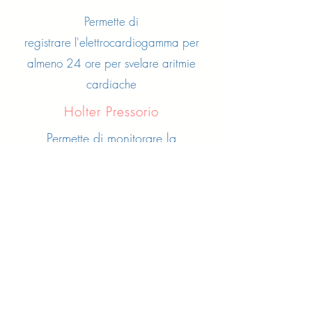
Permette di
registrare l'elettrocardiogamma per
almeno 24 ore per svelare aritmie
cardiache
Holter Pressorio
Permette di monitorare la
pressione arteriosa per 24 ore
Mailing List
Iscriviti alla nostra mailing
list
Non perdere mai un