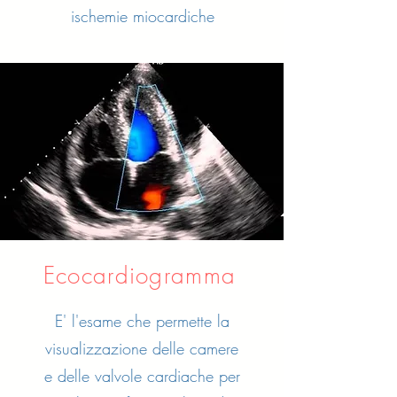
ischemie miocardiche
Ecocardiogramma
E' l'esame che permette la
visualizzazione delle camere
e delle valvole cardiache per