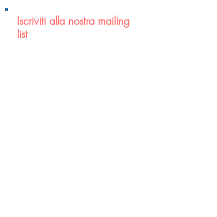
Iscriviti alla nostra mailing
list
Non perdere mai un
aggiornamento
Iscriviti ora
Contatti
Studio Medico Merlo