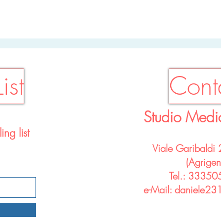
Diabete
Fumo
Mellito...malattia/fattore di
smet
rischio per l'Infarto!
ist
Conta
Studio Medi
ing list
Viale Garibaldi
(Agrigen
Tel.: 3335
e-Mail:
daniele231