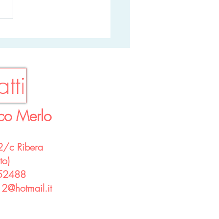
 di Sigaretta...perchè
tere?
tti
co Merlo
 2/c
Ribera
to)
052488
2@hotmail.it