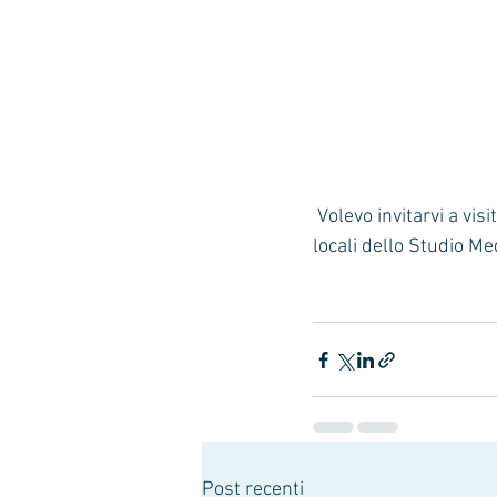
 Volevo invitarvi a visitare la nuova sezione del sito in cui è possibile fare un tour virtuale dei 
locali dello Studio Me
Post recenti