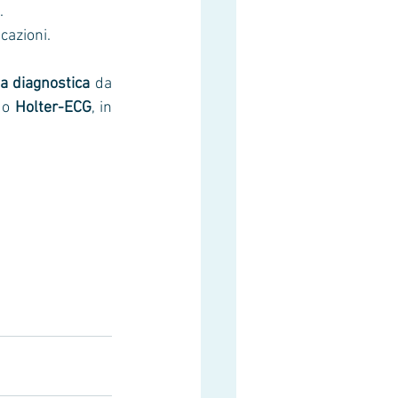
.
cazioni.
ta diagnostica
 da 
 o 
Holter-ECG
, in 