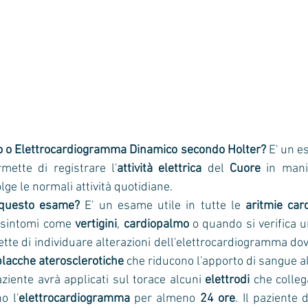
co o Elettrocardiogramma Dinamico secondo Holter?
 E' un e
mette di registrare l'
attività elettrica
 del 
Cuore
 in mani
lge le normali attività quotidiane. 
 questo esame? 
E' un esame utile in tutte le 
aritmie car
 sintomi come 
vertigini
, 
cardiopalmo
 o quando si verifica 
ette di individuare alterazioni dell'elettrocardiogramma do
placche aterosclerotiche
 che riducono l'apporto di sangue a
paziente avrà applicati sul torace alcuni 
elettrodi
 che colleg
o l'
elettrocardiogramma 
per almeno 
24 ore